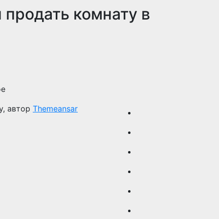
 продать комнату в
ое
y, автор
Themeansar